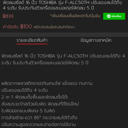
พัดลมสไลด์ 16 นิ้ว TOSHIBA รุ่น F-ALC50TH ปรับแรงลมได้ถึง
4 ระดับ รับประกันตัวเครื่องและมอเตอร์พัดลม 5 ปี
การชำระเงิน
฿839
*เพิ่มเพื่อนเพื่ออัพเดทโปรโมชัน
฿100
ค่าจัดส่ง
ฟรีค่าจัดส่งเมื่อรับสินค้าที่สาขา
ขั้นตอนการสั่งซื้อ
รายละเอียดสินค้า
ข้อมูลทางเทคนิค
คณะกรรมการบริหาร
การคืนเงินและคืนสินค้า
ทวียนต์ 53 สาขา
ผลงานของเรา
สมัครงาน