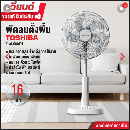
0
username
password
LOGIN
สมัครสมาชิค
ลืมรหัสผ่าน?
การซื้อของฉัน
🔥โปรโมชัน🔥
แคตตาล็อค