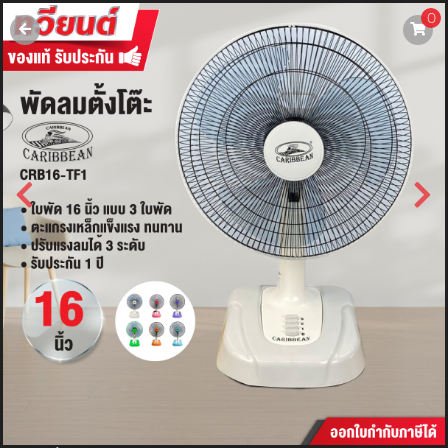
0
username
password
LOGIN
สมัครสมาชิค
ลืมรหัสผ่าน?
การซื้อของฉัน
🔥โปรโมชัน🔥
แคตตาล็อค