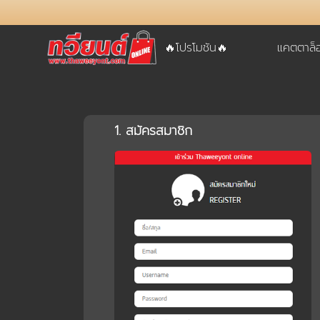
🔥โปรโมชัน🔥
แคตตาล็
1. สมัครสมาชิก