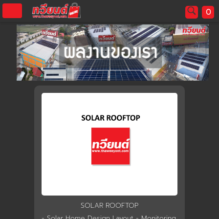
0
username
password
LOGIN
สมัครสมาชิค
ลืมรหัสผ่าน?
การซื้อของฉัน
🔥โปรโมชัน🔥
SOLAR ROOFTOP
แคตตาล็อค
- Solar Home Design Layout - Monitoring