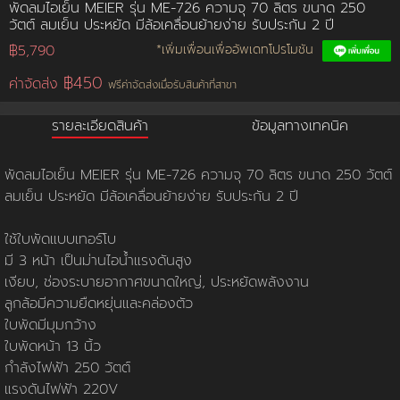
พัดลมไอเย็น MEIER รุ่น ME-726 ความจุ 70 ลิตร ขนาด 250
วัตต์ ลมเย็น ประหยัด มีล้อเคลื่อนย้ายง่าย รับประกัน 2 ปี
การชำระเงิน
฿5,790
*เพิ่มเพื่อนเพื่ออัพเดทโปรโมชัน
฿450
ค่าจัดส่ง
ฟรีค่าจัดส่งเมื่อรับสินค้าที่สาขา
ขั้นตอนการสั่งซื้อ
รายละเอียดสินค้า
ข้อมูลทางเทคนิค
คณะกรรมการบริหาร
การคืนเงินและคืนสินค้า
ทวียนต์ 53 สาขา
ผลงานของเรา
สมัครงาน