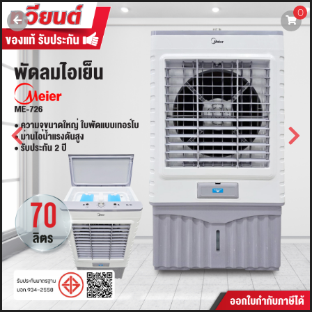
0
username
password
LOGIN
สมัครสมาชิค
ลืมรหัสผ่าน?
การซื้อของฉัน
🔥โปรโมชัน🔥
แคตตาล็อค