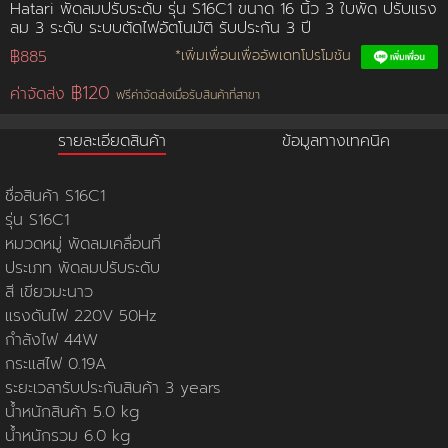
Hatari พัดลมปรับระดับ รุ่น S16C1 ขนาด 16 นิ้ว 3 ใบพัด ปรับแรง
ลม 3 ระดับ ระบบตัดไฟอัตโนมัติ รับประกัน 3 ปี
การชำระเงิน
฿885
*เพิ่มเพื่อนเพื่ออัพเดทโปรโมชัน
฿120
ค่าจัดส่ง
ฟรีค่าจัดส่งเมื่อรับสินค้าที่สาขา
ขั้นตอนการสั่งซื้อ
รายละเอียดสินค้า
ข้อมูลทางเทคนิค
คณะกรรมการบริหาร
การคืนเงินและคืนสินค้า
ทวียนต์ 53 สาขา
ผลงานของเรา
สมัครงาน