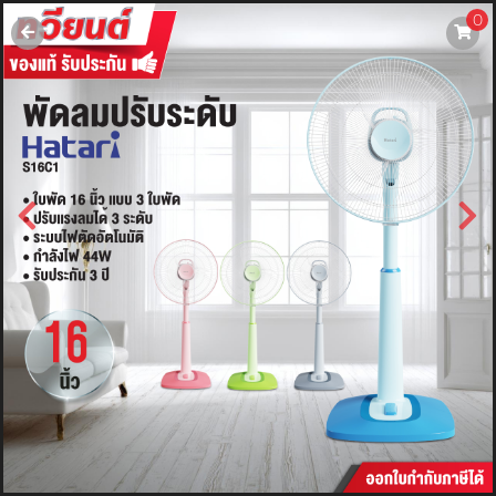
0
username
password
LOGIN
สมัครสมาชิค
ลืมรหัสผ่าน?
การซื้อของฉัน
🔥โปรโมชัน🔥
แคตตาล็อค