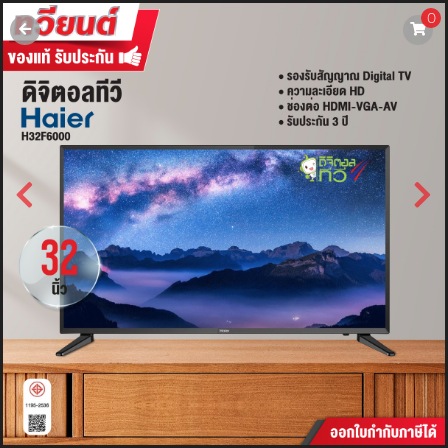
0
username
password
LOGIN
สมัครสมาชิค
ลืมรหัสผ่าน?
การซื้อของฉัน
🔥โปรโมชัน🔥
แคตตาล็อค