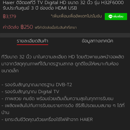
Haier ดิจิตอลทีวี TV Digital HD ขนาด 32 นิ้ว รุ่น H32F6000
รับประกันศูนย์ 3 ปี ช่องต่อ HDMI USB
การชำระเงิน
฿3,179
*เพิ่มเพื่อนเพื่ออัพเดทโปรโมชัน
฿250
ค่าจัดส่ง
ฟรีค่าจัดส่งเมื่อรับสินค้าที่สาขา
ขั้นตอนการสั่งซื้อ
รายละเอียดสินค้า
ข้อมูลทางเทคนิค
คณะกรรมการบริหาร
การคืนเงินและคืนสินค้า
ทวียนต์ 53 สาขา
ผลงานของเรา
สมัครงาน