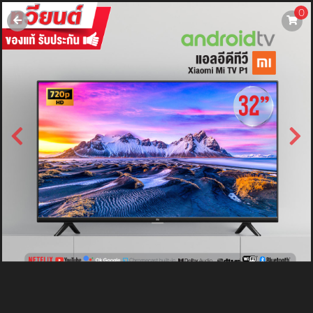
0
username
password
LOGIN
สมัครสมาชิค
ลืมรหัสผ่าน?
การซื้อของฉัน
🔥โปรโมชัน🔥
แคตตาล็อค