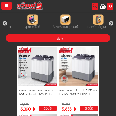
0
username
ล็ต
อุปกรณ์ไอที
ห้องครัวและอุปกรณ์
ผลิตภัณฑ์ดูแลรถ
ร
password
Haier
LOGIN
สมัครสมาชิค
ลืมรหัสผ่าน?
การซื้อของฉัน
เครื่องซักผ้าสองถัง Haier รุ่น
เครื่องซักผ้า 2 ถัง HAIER รุ่น
🔥โปรโมชัน🔥
HWM-T180N2 ความจุ 18
HWM-T160N2 ขนาด 16
kg. ถังปั่น 14 kg. ถังปั่นด้วย
กิโลกรัม ความจุการปั่น 10
ความเร็วสูง รับประกันมอเตอร์
กิโลกรัม รับประกันสินค้านาน 12
12,990
12,900
12 ปี
ปี
สั่งซื้อ
สั่งซื้อ
6,390 ฿
5,858 ฿
แคตตาล็อค