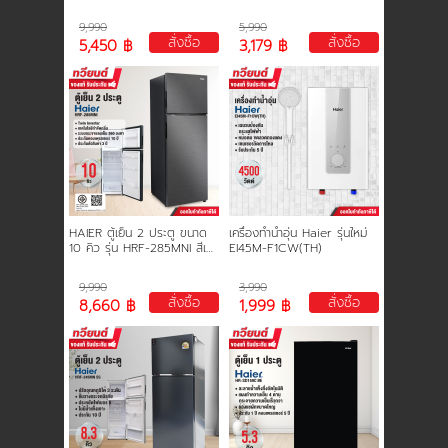
B308S2 ความจุขนาดใหญ่ 14
H32F6000 รับประกันศูนย์ 3
นโยบายการใช้คุกกี้
กก. ประกันมอเตอร์ 12 ปี (ไม่มี
ปี ช่องต่อ HDMI USB
9,990
5,990
ช่องใส่น้ำยาซักผ้า)
สั่งซื้อ
สั่งซื้อ
5,450 ฿
3,179 ฿
ข้อกำหนดและเงื่อนไข
นโยบายความเป็นส่วนตัว
HAIER ตู้เย็น 2 ประตู ขนาด
เครื่องทำน้ำอุ่น Haier รุ่นใหม่
10 คิว รุ่น HRF-285MNI สีเทา
EI45M-F1CW(TH)
ดำ อินเวอร์เตอร์ ประหยัดไฟ
รับประกันคอมเพรสเซอร์ 10 ปี
9,990
3,990
สั่งซื้อ
สั่งซื้อ
8,660 ฿
1,999 ฿