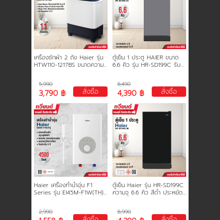
เครื่องซักผ้า 2 ถัง Haier รุ่น
ตู้เย็น 1 ประตู HAIER ขนาด
HTW110-1217BS ขนาดความจุ
6.6 คิว รุ่น HR-SD199C รับ
11 KG. รับประกันสินค้านาน 12
ประกัน 3 ปี คอมเพรสเซอร์ 10
ปี
ปี
5,990
6,490
สั่งซื้อ
สั่งซื้อ
3,790 ฿
4,390 ฿
Haier เครื่องทำน้ำอุ่น F1
ตู้เย็น Haier รุ่น HR-SD199C
Series รุ่น EI45M-F1W(TH)
ความจุ 6.6 คิว สีดำ ประหยัด
ขนาด 4,500 วัตต์ ขดลวด
ไฟเบอร์ 5 รับประกันนาน 10 ปี
ทองแดงคู่ รับประกัน 5 ปี
2,990
6,990
สั่งซื้อ
สั่งซื้อ