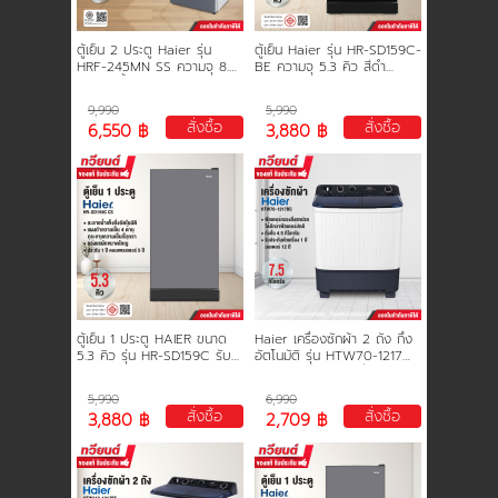
ตู้เย็น 2 ประตู Haier รุ่น
ตู้เย็น Haier รุ่น HR-SD159C-
HRF-245MN SS ความจุ 8.3
BE ความจุ 5.3 คิว สีดำ
คิว ไม่มีน้ำแข็งเกาะ ประหยัดไฟ
ประหยัดไฟเบอร์ 5 รับประกัน
รับประกัน3 ปี คอมเพรสเซอร์
นาน 5 ปี
9,990
5,990
10 ปี
สั่งซื้อ
สั่งซื้อ
6,550 ฿
3,880 ฿
ตู้เย็น 1 ประตู HAIER ขนาด
Haier เครื่องซักผ้า 2 ถัง กึ่ง
5.3 คิว รุ่น HR-SD159C รับ
อัตโนมัติ รุ่น HTW70-1217
ประกัน 3 ปี คอมเพรสเซอร์ 10
ความจุ 7.5 kg. ถังปั่น 4.5
ปี
kg. ประกัน 1 ปี มอเตอร์ 12 ปี
5,990
6,990
สั่งซื้อ
สั่งซื้อ
3,880 ฿
2,709 ฿