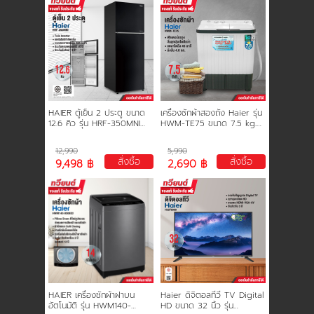
การชำระเงิน
ขั้นตอนการสั่งซื้อ
คณะกรรมการบริหาร
HAIER ตู้เย็น 2 ประตู ขนาด
เครื่องซักผ้าสองถัง Haier รุ่น
12.6 คิว รุ่น HRF-350MNI
HWM-TE75 ขนาด 7.5 kg.
สีดำ อินเวอร์เตอร์ ประหยัดไฟ
ประกันสินค้า 1 ปี มอเตอร์ 12
รับประกันคอมเพรสเซอร์ 10 ปี
ปี
การคืนเงินและคืนสินค้า
12,990
5,990
สั่งซื้อ
สั่งซื้อ
9,498 ฿
2,690 ฿
ทวียนต์ 53 สาขา
ผลงานของเรา
สมัครงาน
HAIER เครื่องซักผ้าฝาบน
Haier ดิจิตอลทีวี TV Digital
อัตโนมัติ รุ่น HWM140-
HD ขนาด 32 นิ้ว รุ่น