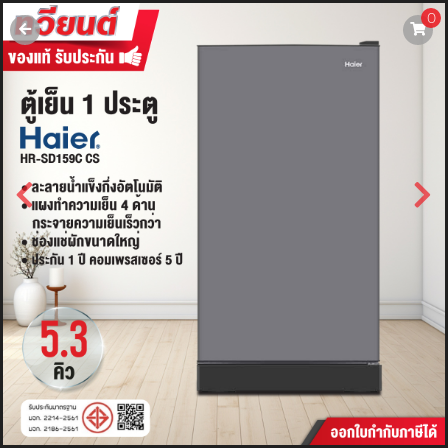
0
username
password
LOGIN
สมัครสมาชิค
ลืมรหัสผ่าน?
การซื้อของฉัน
🔥โปรโมชัน🔥
แคตตาล็อค