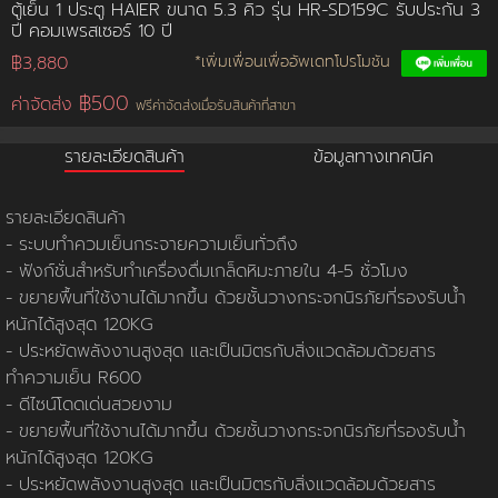
ตู้เย็น 1 ประตู HAIER ขนาด 5.3 คิว รุ่น HR-SD159C รับประกัน 3
ปี คอมเพรสเซอร์ 10 ปี
การชำระเงิน
฿3,880
*เพิ่มเพื่อนเพื่ออัพเดทโปรโมชัน
฿500
ค่าจัดส่ง
ฟรีค่าจัดส่งเมื่อรับสินค้าที่สาขา
ขั้นตอนการสั่งซื้อ
รายละเอียดสินค้า
ข้อมูลทางเทคนิค
คณะกรรมการบริหาร
การคืนเงินและคืนสินค้า
ทวียนต์ 53 สาขา
ผลงานของเรา
สมัครงาน