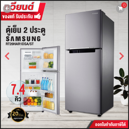
0
username
password
LOGIN
สมัครสมาชิค
ลืมรหัสผ่าน?
การซื้อของฉัน
🔥โปรโมชัน🔥
แคตตาล็อค