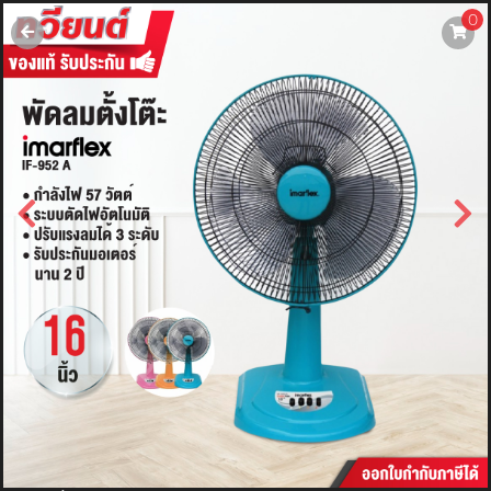
0
username
password
LOGIN
สมัครสมาชิค
ลืมรหัสผ่าน?
การซื้อของฉัน
🔥โปรโมชัน🔥
แคตตาล็อค