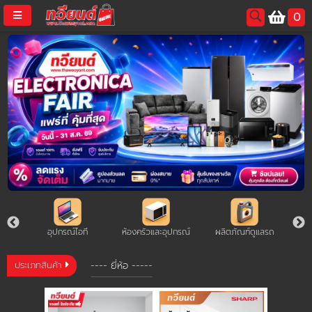
ประเภท
0
สินค้า
-
username
ไมโครเวฟ
-
password
เครื่อง
ปั่น
LOGIN
-
เครื่อง
ชง
กาแฟ
สมัครสมาชิค
ลืมรหัสผ่าน?
-
หม้อ
การซื้อของฉัน
หุง
ข้าว
ล็ต
อุปกรณ์ไอที
ห้องครัวและอุปกรณ์
ผลิตภัณฑ์ดูแลรถ
ร
-
🔥โปรโมชัน🔥
เครื่อง
ประเภทสินค้า
ใช้
ไฟฟ้า
แคตตาล็อค
ใน