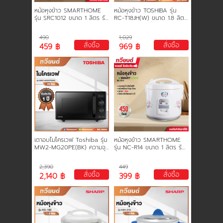
หม้อหุงข้าว SMARTHOME
หม้อหุงข้าว TOSHIBA รุ่น
รุ่น SRC1012 ขนาด 1 ลิตร รับ
RC-T18JH(W) ขนาด 1.8 ลิตร
ประกัน 3 ปี
รับประกันตัวเครื่อง 2 ปี และ
รับประกันตัวทำความร้อน 5 ปี
490
1,029
สั่งซื้อ
สั่งซื้อ
459 ฿
969 ฿
เตาอบไมโครเวฟ Toshiba รุ่น
หม้อหุงข้าว SMARTHOME
MW2-MG20PE(BK) ความจุ
รุ่น NC-R14 ขนาด 1 ลิตร รับ
20 ลิตร 800-1050 วัตต์ รับ
ประกัน 3 ปี
ประกันตัวเครื่อง 2 ปี และ แมก
2,390
449
นีตรอน 5 ปี
สั่งซื้อ
สั่งซื้อ
2,140 ฿
399 ฿