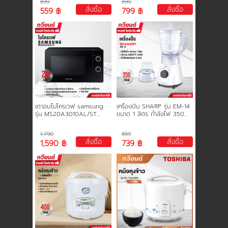
699
890
นโยบายการใช้คุกกี้
สั่งซื้อ
สั่งซื้อ
559 ฿
799 ฿
ข้อกำหนดและเงื่อนไข
นโยบายความเป็นส่วนตัว
เตาอบไมโครเวฟ samsung
เครื่องปั่น SHARP รุ่น EM-14
รุ่น MS20A3010AL/ST
ขนาด 1 ลิตร กำลังไฟ 350
ขนาด 700 วัตต์ ความจุ 20
วัตต์
ลิตร ฝาเครื่องกระจกทั้งบาน
1,790
859
รับประกัน 1 ปี
สั่งซื้อ
สั่งซื้อ
1,590 ฿
739 ฿