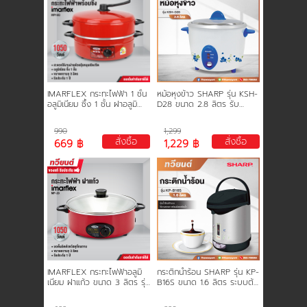
ครัว
อื่นๆ
การชำระเงิน
-
หม้อ
ทอด
ขั้นตอนการสั่งซื้อ
-
กระติก
IMARFLEX กระทะไฟฟ้า 1 ชั้น
หม้อหุงข้าว SHARP รุ่น KSH-
น้ำ
อลูมิเนียม ซึ้ง 1 ชั้น ฝาอลูมิ
D28 ขนาด 2.8 ลิตร รับ
คณะกรรมการบริหาร
เนียม ความจุ 3 ลิตร 1050
ประกันแผ่นความร้อน 3 ปี
ร้อน
วัตต์ รุ่น MP16Q (คละสี)
990
1,299
-
สั่งซื้อ
สั่งซื้อ
669 ฿
1,229 ฿
เครื่อง
การคืนเงินและคืนสินค้า
ผสม
อาหาร
ทวียนต์ 53 สาขา
-
เตา
แม่
ผลงานของเรา
เหล็ก
ไฟฟ้า
สมัครงาน
IMARFLEX กระทะไฟฟ้าอลูมิ
กระติกน้ำร้อน SHARP รุ่น KP-
เนียม ฝาแก้ว ขนาด 3 ลิตร รุ่น
B16S ขนาด 1.6 ลิตร ระบบต้ม
MP-20 คละสี
และรักษาความร้อนอัตโนมัติ