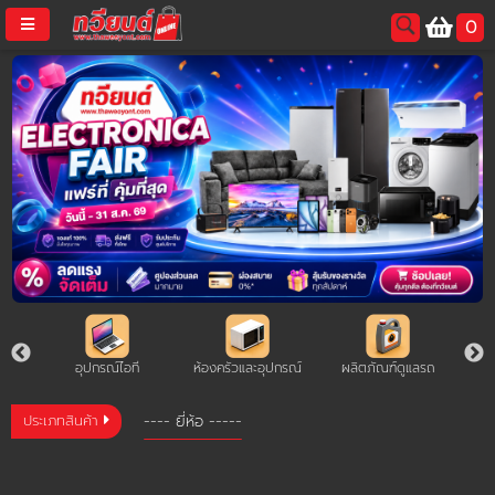
ประเภท
0
สินค้า
-
username
SIM
password
LOGIN
สมัครสมาชิค
ลืมรหัสผ่าน?
การซื้อของฉัน
ล็ต
อุปกรณ์ไอที
ห้องครัวและอุปกรณ์
ผลิตภัณฑ์ดูแลรถ
ร
🔥โปรโมชัน🔥
ประเภทสินค้า
แคตตาล็อค