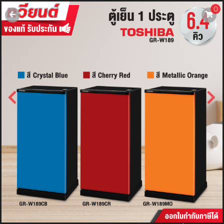
0
username
password
LOGIN
สมัครสมาชิค
ลืมรหัสผ่าน?
การซื้อของฉัน
🔥โปรโมชัน🔥
แคตตาล็อค