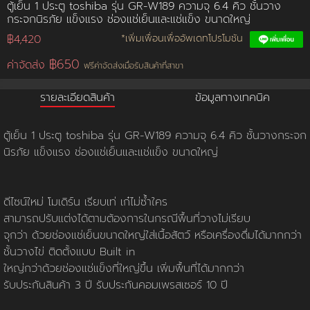
ตู้เย็น 1 ประตู toshiba รุ่น GR-W189 ความจุ 6.4 คิว ชั้นวาง
กระจกนิรภัย แข็งแรง ช่องแช่เย็นและแช่แข็ง ขนาดใหญ่
การชำระเงิน
฿4,420
*เพิ่มเพื่อนเพื่ออัพเดทโปรโมชัน
฿650
ค่าจัดส่ง
ฟรีค่าจัดส่งเมื่อรับสินค้าที่สาขา
ขั้นตอนการสั่งซื้อ
รายละเอียดสินค้า
ข้อมูลทางเทคนิค
คณะกรรมการบริหาร
การคืนเงินและคืนสินค้า
ทวียนต์ 53 สาขา
ผลงานของเรา
สมัครงาน