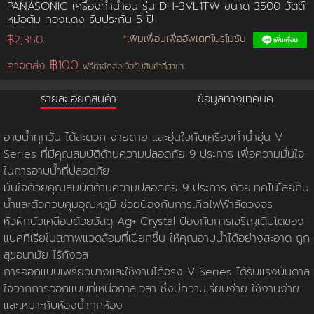
PANASONIC เครื่องทำน้ำอุ่น รุ่น DH-3VL1TW ขนาด 3500 วัตต์
หม้อต้ม ทองแดง รับประกัน 5 ปี
การชำระเงิน
฿2,350
*เพิ่มเพื่อนเพื่ออัพเดทโปรโมชัน
฿100
ค่าจัดส่ง
ฟรีค่าจัดส่งเมื่อรับสินค้าที่สาขา
ขั้นตอนการสั่งซื้อ
รายละเอียดสินค้า
ข้อมูลทางเทคนิค
คณะกรรมการบริหาร
การคืนเงินและคืนสินค้า
ทวียนต์ 53 สาขา
ผลงานของเรา
สมัครงาน