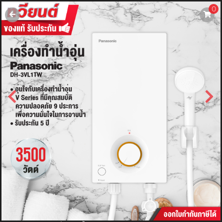
0
username
password
LOGIN
สมัครสมาชิค
ลืมรหัสผ่าน?
การซื้อของฉัน
🔥โปรโมชัน🔥
แคตตาล็อค