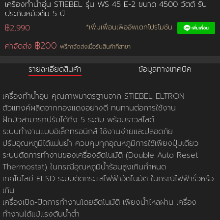
เครื่องทำน้ำอุ่น STIEBEL รุ่น WS 45 E-2 ขนาด 4500 วัตต์ รับ
ประกันหม้อต้ม 5 ปี
การชำระเงิน
฿2,990
*เพิ่มเพื่อนเพื่ออัพเดทโปรโมชัน
฿200
ค่าจัดส่ง
ฟรีค่าจัดส่งเมื่อรับสินค้าที่สาขา
ขั้นตอนการสั่งซื้อ
รายละเอียดสินค้า
ข้อมูลทางเทคนิค
คณะกรรมการบริหาร
การคืนเงินและคืนสินค้า
ทวียนต์ 53 สาขา
ผลงานของเรา
สมัครงาน