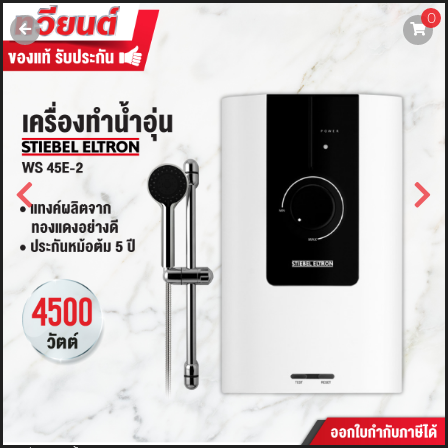
0
username
password
LOGIN
สมัครสมาชิค
ลืมรหัสผ่าน?
การซื้อของฉัน
🔥โปรโมชัน🔥
แคตตาล็อค