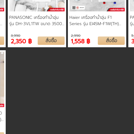
PANASONIC เครื่องทำน้ำอุ่น
Haier เครื่องทำน้ำอุ่น F1
PA
ด
รุ่น DH-3VL1TW ขนาด 3500
Series รุ่น EI45M-F1W(TH)
รุ
ับ
วัตต์ หม้อต้ม ทองแดง รับ
ขนาด 4,500 วัตต์ ขดลวด
หม
3,990
2,990
5
ประกัน 5 ปี
ทองแดงคู่ รับประกัน 5 ปี
ฝั
2,350 ฿
สั่งซื้อ
1,558 ฿
สั่งซื้อ
0
)-
พ