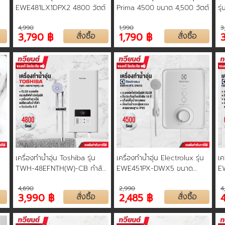
EWE481LX1DPX2 4800 วัตต์
Prima 4500 ขนาด 4,500 วัตต์
รุ
วั
4,990
1,990
3
3,790 ฿
สั่งซื้อ
1,790 ฿
สั่งซื้อ
เครื่องทำน้ำอุ่น Toshiba รุ่น
เครื่องทำน้ำอุ่น Electrolux รุ่น
เค
TWH-48EFNTH(W)-CB กำลัง
EWE451PX-DWX5 ขนาด
E
ไฟฟ้า 4800 วัตต์ รับประกัน
4,500 วัตต์ รับประกันหม้อต้ม 5
60
4,690
2,990
4
สินค้า 2 ปี รับประกันชุดทำความ
ปี
ปี
3,990 ฿
สั่งซื้อ
2,485 ฿
สั่งซื้อ
ร้อน 5 ปี