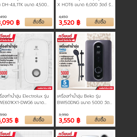
่น DH-4JL1TK ขนาด 4,500
X HOT6 ขนาด 6,000 วัตต์ รับ
ตต์
ประกัน 5 ปี
,490
4,450
3,090 ฿
สั่งซื้อ
3,520 ฿
สั่งซื้อ
รื่องทำน้ำอุ่น Electrolux รุ่น
เครื่องทำน้ำอุ่น Beko รุ่น
WE601KX1-DWG6 ขนาด
BWI50DNG ขนาด 5000 วัตต์
00 วัตต์ รับประกันหม้อต้ม 5
รับประกันอะไหล่ 3 ปี รับประกัน
,590
3,990
หม้อต้ม 5 ปี
4,035 ฿
สั่งซื้อ
3,550 ฿
สั่งซื้อ