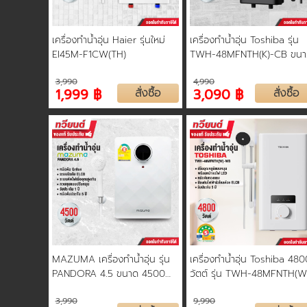
เครื่องทำน้ำอุ่น Haier รุ่นใหม่
เครื่องทำน้ำอุ่น Toshiba รุ่น
EI45M-F1CW(TH)
TWH-48MFNTH(K)-CB ขนา
4800 วัตต์ หม้อต้มทองแดง ร
3,990
4,990
ประกัน 5 ปี
1,999 ฿
สั่งซื้อ
3,090 ฿
สั่งซื้อ
MAZUMA เครื่องทำน้ำอุ่น รุ่น
เครื่องทำน้ำอุ่น Toshiba 480
PANDORA 4.5 ขนาด 4500
วัตต์ รุ่น TWH-48MFNTH(W
วัตต์ หม้อต้ม Grilon ทนความ
WB สีขาว ถังทองแดงคุณภา
3,990
9,990
ร้อนสูง รับประกัน 5 ปี
สูง ปรับอุณหภูมิแบบหมุน รับ