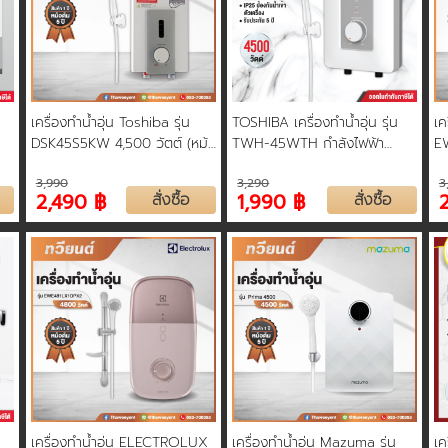
เครื่องทำน้ำอุ่น Toshiba รุ่น
TOSHIBA เครื่องทำน้ำอุ่น รุ่น
เค
DSK45S5KW 4,500 วัตต์ (หม้อ
TWH-45WTH กำลังไฟฟ้า
E
ต้มความร้อน ขดลวดทองแดง)
4500 Watt
4,
3,990
3,290
3
2,490 ฿
สั่งซื้อ
1,990 ฿
สั่งซื้อ
เครื่องทำน้ำอุ่น ELECTROLUX
เครื่องทำน้ำอุ่น Mazuma รุ่น
เค