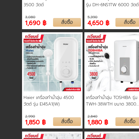
3500 วัตต์
รุ่น DH-6NS1TW 6000 วัตต์
3,080
5,390
1,690 ฿
สั่งซื้อ
4,650 ฿
สั่งซื้อ
Haier เครื่องทำน้ำอุ่น 4500
เครื่องทำน้ำอุ่น TOSHIBA รุ่น
วัตต์ รุ่น EI45A1(W)
TWH-38WTH ขนาด 3800
วัตต์ รับประกันสินค้า 2 ปี รับ
2,990
2,840
ประกันชุดทำความร้อน 5 ปี
1,850 ฿
สั่งซื้อ
1,880 ฿
สั่งซื้อ