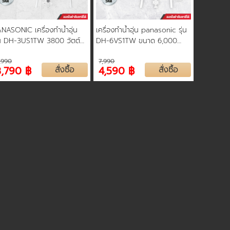
NASONIC เครื่องทำน้ำอุ่น
เครื่องทำน้ำอุ่น panasonic รุ่น
่น DH-3US1TW 3800 วัตต์
DH-6VS1TW ขนาด 6,000
้อต้มทองแดง ชุดสไลด์บาร์และ
วัตต์ หม้อต้มทองแดง ประหยัด
,990
7,990
กบัว ประกัน 5 ปี
ไฟเบอร์ 5 รับประกัน 5 ปี
3,790 ฿
สั่งซื้อ
4,590 ฿
สั่งซื้อ