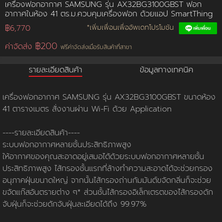
เครื่องฟอกอากาศ SAMSUNG รุ่น AX32BG3100GBST ฟอก
อากาศในห้อง 41 ตร.ม.ควบคุมเครื่องฟอก ด้วยแอป SmartThing
การชำระเงิน
฿6,770
*เพิ่มเพื่อนเพื่ออัพเดทโปรโมชัน
฿200
ค่าจัดส่ง
ฟรีค่าจัดส่งเมื่อรับสินค้าที่สาขา
ขั้นตอนการสั่งซื้อ
รายละเอียดสินค้า
ข้อมูลทางเทคนิค
คณะกรรมการบริหาร
การคืนเงินและคืนสินค้า
ทวียนต์ 53 สาขา
ผลงานของเรา
สมัครงาน