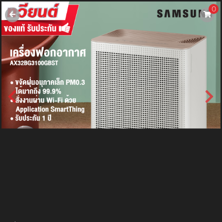
0
username
password
LOGIN
สมัครสมาชิค
ลืมรหัสผ่าน?
การซื้อของฉัน
🔥โปรโมชัน🔥
แคตตาล็อค