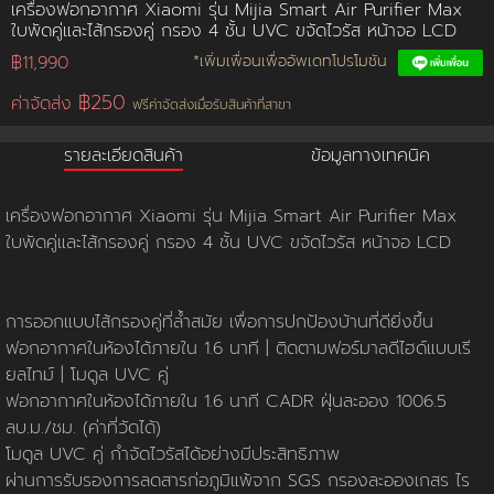
เครื่องฟอกอากาศ Xiaomi รุ่น Mijia Smart Air Purifier Max
ใบพัดคู่และไส้กรองคู่ กรอง 4 ชั้น UVC ขจัดไวรัส หน้าจอ LCD
การชำระเงิน
฿11,990
*เพิ่มเพื่อนเพื่ออัพเดทโปรโมชัน
฿250
ค่าจัดส่ง
ฟรีค่าจัดส่งเมื่อรับสินค้าที่สาขา
ขั้นตอนการสั่งซื้อ
รายละเอียดสินค้า
ข้อมูลทางเทคนิค
คณะกรรมการบริหาร
การคืนเงินและคืนสินค้า
ทวียนต์ 53 สาขา
ผลงานของเรา
สมัครงาน