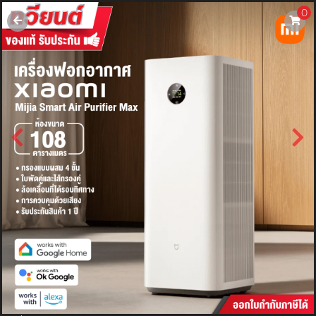
0
username
password
LOGIN
สมัครสมาชิค
ลืมรหัสผ่าน?
การซื้อของฉัน
🔥โปรโมชัน🔥
แคตตาล็อค