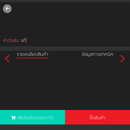
username
password
ฟรี
ค่าจัดส่ง
LOGIN
รายละเอียดสินค้า
ข้อมูลทางเทคนิค
สมัครสมาชิค
ลืมรหัสผ่าน?
การซื้อของฉัน
🔥โปรโมชัน🔥
เพิ่มไปยังรถตระกร้า
ซื้อสินค้า
แคตตาล็อค