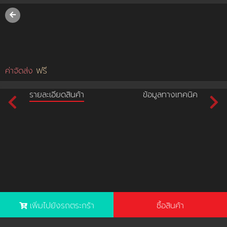
username
password
ฟรี
ค่าจัดส่ง
LOGIN
รายละเอียดสินค้า
ข้อมูลทางเทคนิค
สมัครสมาชิค
ลืมรหัสผ่าน?
การซื้อของฉัน
🔥โปรโมชัน🔥
เพิ่มไปยังรถตระกร้า
ซื้อสินค้า
แคตตาล็อค