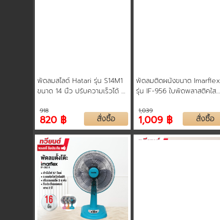
พัดลมสไลด์ Hatari รุ่น S14M1
พัดลมติดผนังขนาด Imarfle
ขนาด 14 นิ้ว ปรับความเร็วได้ 3
รุ่น IF-956 ใบพัดพลาสติคใส
ระดับ 3 ใบพัด รับประกันสินค้า 3
แบบ 2 เชือก รับประกันสินค้า 
918
1,039
ปี คละสี
ปี
820 ฿
สั่งซื้อ
1,009 ฿
สั่งซื้อ