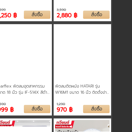
ทาน รับประกัน 3 ปี คละสี
วัตต์ ใช้งานได้ต่อเนื่อง 12 ชั่วโมง
,599
3,590
าว/ดำ
รับประกัน 2 ปี
1,250 ฿
สั่งซื้อ
2,880 ฿
สั่งซื้อ
arflex พัดลมอุตสาหกรรม
พัดลมติดผนัง HATARI รุ่น
าด 18 นิ้ว รุ่น IF-514X สีดำ
W16M1 ขนาด 16 นิ้ว ติดตั้งง่าย
พัด 3 แฉก กระจายลมอย่าง
ทนทาน รับประกัน 3 ปี
,590
1,290
่วถึง รับประกันสินค้า 2 ปี
999 ฿
สั่งซื้อ
970 ฿
สั่งซื้อ