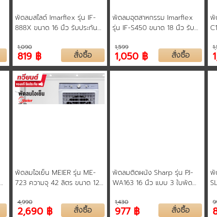
-
พัดลมสไลด์ Imarflex รุ่น IF-
พัดลมอุตสาหกรรม Imarflex
พั
888X ขนาด 16 นิ้ว รับประกัน
รุ่น IF-S450 ขนาด 18 นิ้ว รับ
C1
มอเตอร์ 2 ปี คละสี
ประกันมอเตอร์ 2 ปี
สว
1,090
1,599
1
ปี
819 ฿
สั่งซื้อ
1,050 ฿
สั่งซื้อ
1
พัดลมไอเย็น MEIER รุ่น ME-
พัดลมติดผนัง Sharp รุ่น PJ-
พั
723 ความจุ 42 ลิตร ขนาด 125
WA163 16 นิ้ว แบบ 3 ใบพัด
S
 3
วัตต์ ลมเย็น ประหยัด มีล้อ
ควบคุมด้วยเชือกคู่ กระจายลม
4,990
1,430
9
เคลื่อนย้ายง่าย รับประกัน 2 ปี
อย่างทั่วถึง รับประกันทุกชิ้นส่วน
2,690 ฿
สั่งซื้อ
977 ฿
สั่งซื้อ
3 ปี