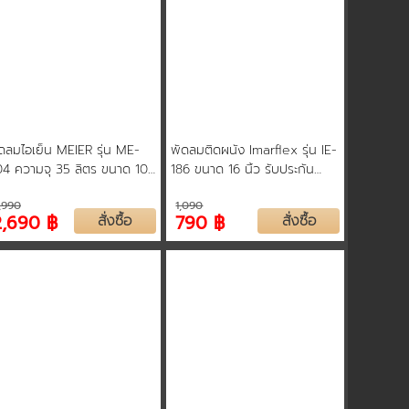
ดลมไอเย็น MEIER รุ่น ME-
พัดลมติดผนัง Imarflex รุ่น IE-
4 ความจุ 35 ลิตร ขนาด 100
186 ขนาด 16 นิ้ว รับประกัน
ตต์ ลมเย็น ประหยัด มีล้อ
มอเตอร์ 2 ปี
,990
1,090
ลื่อนย้ายง่าย รับประกัน 2 ปี
2,690 ฿
สั่งซื้อ
790 ฿
สั่งซื้อ