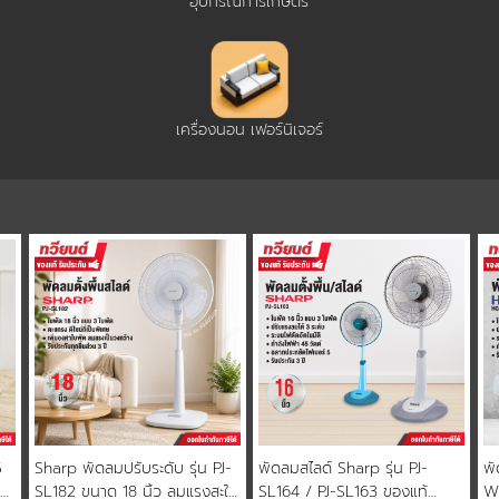
อุปกรณ์การเกษตร
เครื่องนอน เฟอร์นิเจอร์
5
Sharp พัดลมปรับระดับ รุ่น PJ-
พัดลมสไลด์ Sharp รุ่น PJ-
พั
บบ
SL182 ขนาด 18 นิ้ว ลมแรงสะใจ
SL164 / PJ-SL163 ของแท้
W1