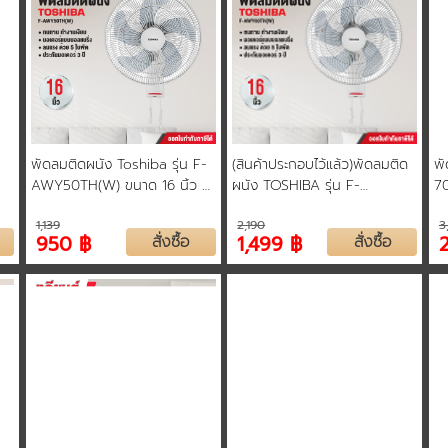
x
พัดลมติดผนัง Toshiba รุ่น F-
(สินค้าประกอบไว้แล้ว)พัดลมติด
พั
AWY50TH(W) ขนาด 16 นิ้ว 5
ผนัง TOSHIBA รุ่น F-
70
1
ใบพัด และ ปรับระดับแรงลมได้
AWY60TH(W) ขนาด 16 นิ้ว
วั
1,139
2,190
3
สูงสุด 3 ระดับ รับประกัน 3 ปี
รับประกันมอเตอร์ 3 ปี
เค
950 ฿
สั่งซื้อ
1,499 ฿
สั่งซื้อ