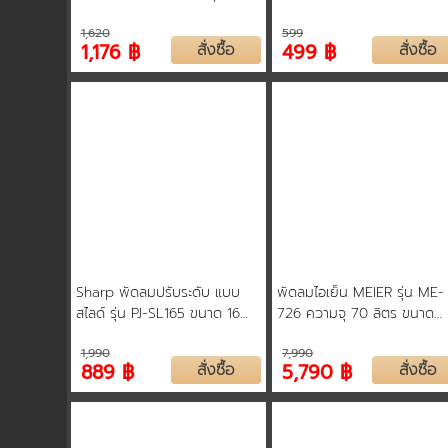
ส่วน 3 ปี ปุ่มปรับความสูงขนาด
3 ใบพัด รับประกันคุณภาพ
1,620
599
เลื่อนขึ้น-ลงได้อย่างสะดวกสบาย
สินค้ารับประกัน 3 ปี
1,176 ฿
สั่งซื้อ
499 ฿
สั่งซื้อ
Sharp พัดลมปรับระดับ แบบ
พัดลมไอเย็น MEIER รุ่น ME-
สไลด์ รุ่น PJ-SL165 ขนาด 16
726 ความจุ 70 ลิตร ขนาด
นิ้ว มั่นใจยิ่งขึ้นด้วยการรับ
250 วัตต์ ลมเย็น ประหยัด มีล
1,990
7,990
ประกันทุกชิ้นส่วน 3 ปี
เคลื่อนย้ายง่าย รับประกัน 2 ป
889 ฿
สั่งซื้อ
5,790 ฿
สั่งซื้อ