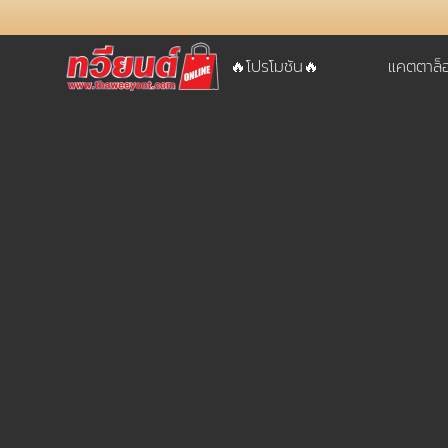
🔥โปรโมชัน🔥
แคตตาล็
username
password
LOGIN
สมัครสมาชิค
ลืมรหัสผ่าน?
การซื้อของฉัน
🔥โปรโมชัน🔥
แคตตาล็อค