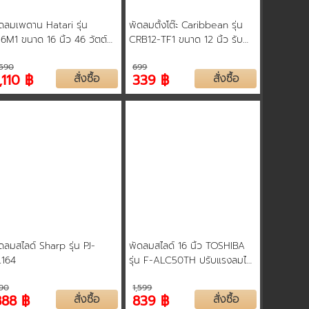
ดลมเพดาน Hatari รุ่น
พัดลมตั้งโต๊ะ Caribbean รุ่น
6M1 ขนาด 16 นิ้ว 46 วัตต์
CRB12-TF1 ขนาด 12 นิ้ว รับ
ิตช์แบบหมุนปรับ รับประกัน 3
ประกันมอเตอร์ 1 ปี
,590
699
,110 ฿
สั่งซื้อ
339 ฿
สั่งซื้อ
ดลมสไลด์ Sharp รุ่น PJ-
พัดลมสไลด์ 16 นิ้ว TOSHIBA
L164
รุ่น F-ALC50TH ปรับแรงลมได้
ถึง 4 ระดับ รับประกันตัวเครื่อง
90
1,599
และมอเตอร์พัดลม 5 ปี
888 ฿
สั่งซื้อ
839 ฿
สั่งซื้อ