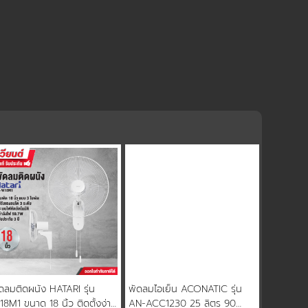
ดลมติดผนัง HATARI รุ่น
พัดลมไอเย็น ACONATIC รุ่น
8M1 ขนาด 18 นิ้ว ติดตั้งง่าย
AN-ACC1230 25 ลิตร 90