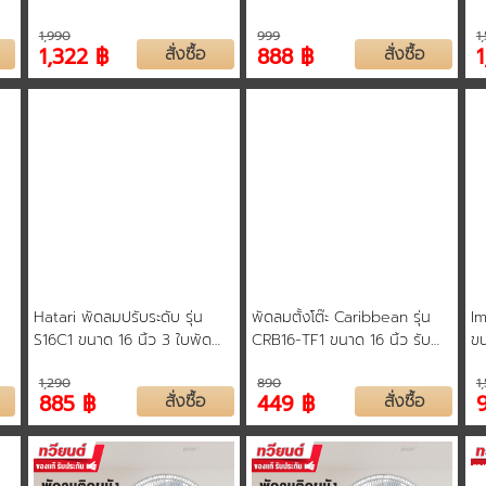
ทนทานมาตรฐานญี่ปุ่น รับ
ใบพัดขนาด 16 นิ้ว แบบ 3
ทน
1,990
999
1
ประกันทุกชิ้นส่วน 3 ปี
ใบพัด รับประกันคุณภาพ สินค้า
ข
1,322 ฿
สั่งซื้อ
888 ฿
สั่งซื้อ
รับประกัน 3 ปี
Hatari พัดลมปรับระดับ รุ่น
พัดลมตั้งโต๊ะ Caribbean รุ่น
Im
S16C1 ขนาด 16 นิ้ว 3 ใบพัด
CRB16-TF1 ขนาด 16 นิ้ว รับ
ขน
้อ
ปรับแรงลม 3 ระดับ ระบบตัดไฟ
ประกันมอเตอร์ 1 ปี
ใบ
1,290
890
1
ี
อัตโนมัติ รับประกัน 3 ปี
ทั
885 ฿
สั่งซื้อ
449 ฿
สั่งซื้อ