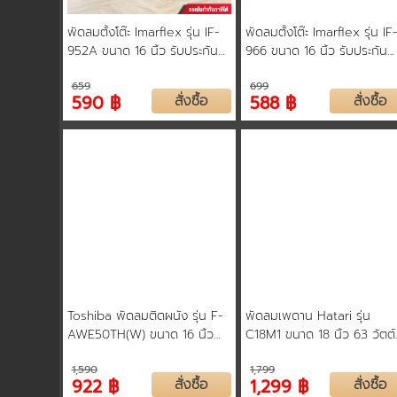
พัดลมตั้งโต๊ะ Imarflex รุ่น IF-
พัดลมตั้งโต๊ะ Imarflex รุ่น IF
952A ขนาด 16 นิ้ว รับประกัน
966 ขนาด 16 นิ้ว รับประกัน
มอเตอร์ 2 ปี
มอเตอร์ 3 ปี
659
699
590 ฿
สั่งซื้อ
588 ฿
สั่งซื้อ
Toshiba พัดลมติดผนัง รุ่น F-
พัดลมเพดาน Hatari รุ่น
AWE50TH(W) ขนาด 16 นิ้ว
C18M1 ขนาด 18 นิ้ว 63 วัตต์
ปรับระดับแรงลมได้ถึง 3 ระดับ
สวิตช์แบบหมุนปรับ รับประกัน
1,590
1,799
รับประกันตัวเครื่องและมอเตอร์
ปี
922 ฿
สั่งซื้อ
1,299 ฿
สั่งซื้อ
พัดลม 5 ปี